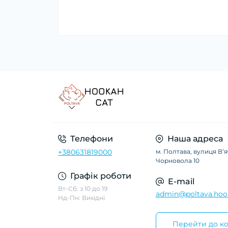
Телефони
Наша адреса
+380631819000
м. Полтава, вулиця Вʼ
Чорновола 10
Графік роботи
E-mail
Вт-Сб: з 10 до 19
admin@poltava.hoo
Нд-Пн: Вихідні
Перейти до ко