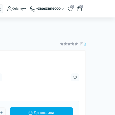
0
0
Клієнту
+380631819000
0
До кошика