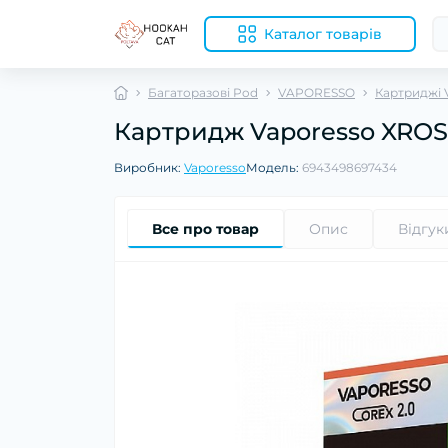
Каталог товарів
Багаторазові Pod
VAPORESSO
Картриджі 
Картридж Vaporesso XROS C
Виробник:
Vaporesso
Модель:
6943498697434
Все про товар
Опис
Відгук