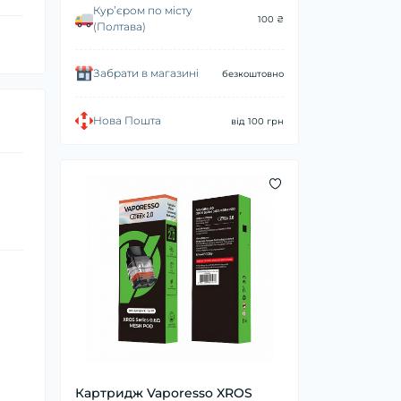
Курʼєром по місту
100 ₴
(Полтава)
Забрати в магазині
безкоштовно
Нова Пошта
від 100 грн
Картридж Vaporesso XROS