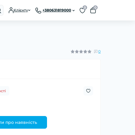
0
0
Клієнту
+380631819000
0
сті
и про наявність