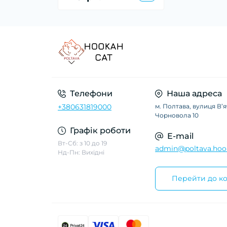
Телефони
Наша адреса
+380631819000
м. Полтава, вулиця Вʼ
Чорновола 10
Графік роботи
E-mail
Вт-Сб: з 10 до 19
admin@poltava.hoo
Нд-Пн: Вихідні
Перейти до ко