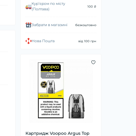
Курʼєром по місту
100 ₴
(Полтава)
Забрати в магазині
безкоштовно
Нова Пошта
від 100 грн
Картридж Voopoo Argus Top