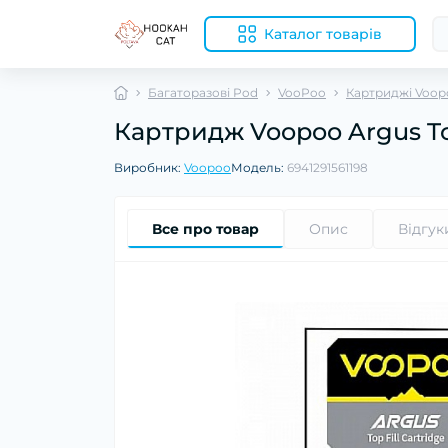
Каталог товарів
Багаторазові Pod
VooPoo
Картриджі Voop
Картридж Voopoo Argus Top 
Виробник:
Voopoo
Модель:
6941291561198
Все про товар
Опис
Відгук