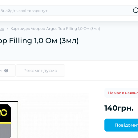
oo
Картридж Voopoo Argus Top Filling 1,0 Ом (3мл)
Filling 1,0 Ом (3мл)
и
Рекомендуємо
0
Немає в наявно
140грн.
Повідомит