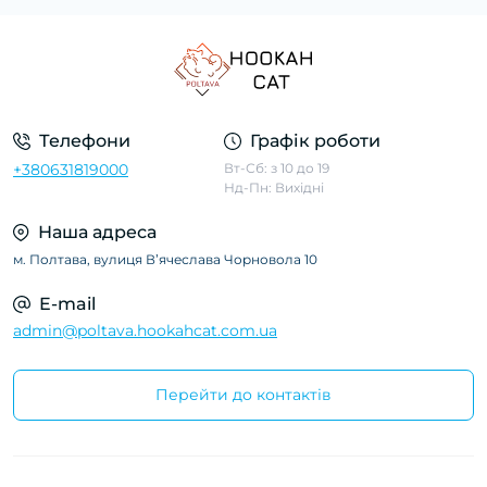
Телефони
Графік роботи
+380631819000
Вт-Сб: з 10 до 19
Нд-Пн: Вихідні
Наша адреса
м. Полтава, вулиця Вʼячеслава Чорновола 10
E-mail
admin@poltava.hookahcat.com.ua
Перейти до контактів