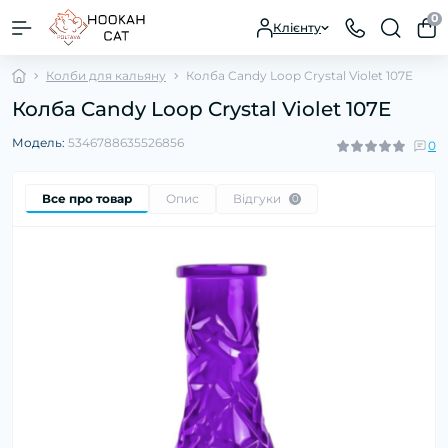
0
Клієнту
Колби для кальяну
Колба Candy Loop Crystal Violet 107E
Колба Candy Loop Crystal Violet 107E
Модель:
5346788635526856
0
Все про товар
Опис
Відгуки
0