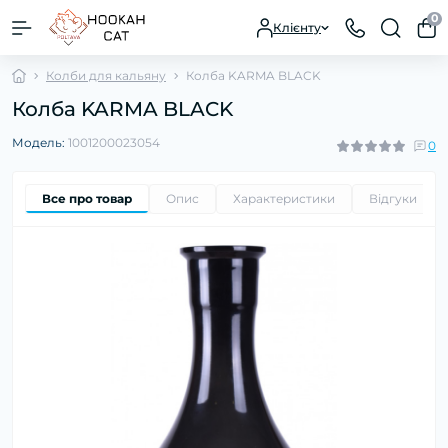
0
Клієнту
Колби для кальяну
Колба KARMA BLACK
Колба KARMA BLACK
Модель:
1001200023054
0
Все про товар
Опис
Характеристики
Відгуки
0