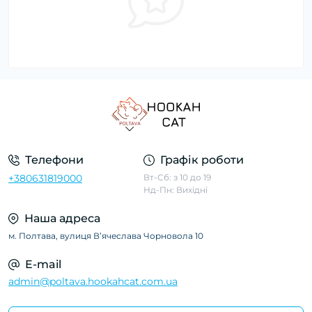
Телефони
Графік роботи
+380631819000
Вт-Сб: з 10 до 19
Нд-Пн: Вихідні
Наша адреса
м. Полтава, вулиця Вʼячеслава Чорновола 10
E-mail
admin@poltava.hookahcat.com.ua