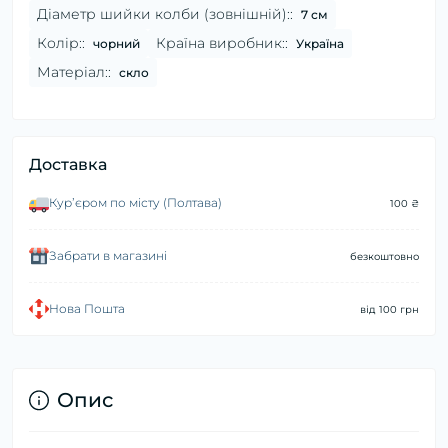
Діаметр шийки колби (зовнішній)::
7 см
Колір::
Країна виробник::
чорний
Україна
Матеріал::
скло
Доставка
Курʼєром по місту (Полтава)
100 ₴
Забрати в магазині
безкоштовно
Нова Пошта
від 100 грн
Опис