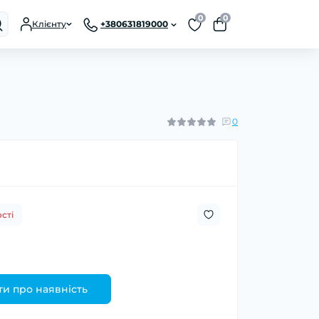
0
0
Клієнту
+380631819000
0
сті
и про наявність