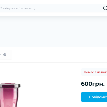
и
0
Немає в наявно
600грн.
Повідомит