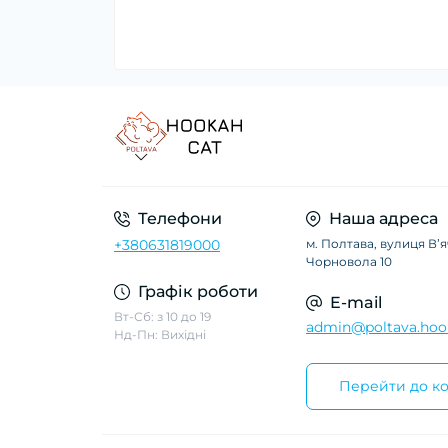
Телефони
Наша адреса
+380631819000
м. Полтава, вулиця Вʼ
Чорновола 10
Графік роботи
E-mail
Вт-Сб: з 10 до 19
admin@poltava.hoo
Нд-Пн: Вихідні
Перейти до ко