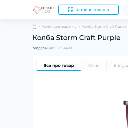
Каталог товарів
Колби для кальяну
Колба Storm Craft Purple
Колба Storm Craft Purple
Модель:
4185123544166
Все про товар
Опис
Відгук