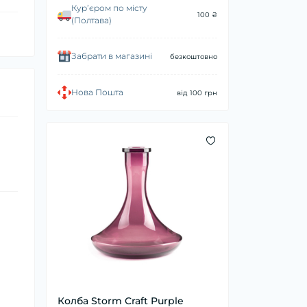
Курʼєром по місту
100 ₴
(Полтава)
Забрати в магазині
безкоштовно
Нова Пошта
від 100 грн
Колба Storm Craft Purple