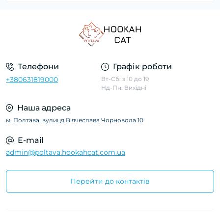
Телефони
Графік роботи
+380631819000
Вт-Сб: з 10 до 19
Нд-Пн: Вихідні
Наша адреса
м. Полтава, вулиця Вʼячеслава Чорновола 10
E-mail
admin@poltava.hookahcat.com.ua
Перейти до контактів