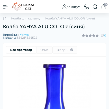
0
Клієнту
Колби для кальяну
Колба YAHYA ALU COLOR (синя)
Колба YAHYA ALU COLOR (синя)
Виробник:
Yahya
0
Модель:
854214524522
Все про товар
Опис
Відгуки
0