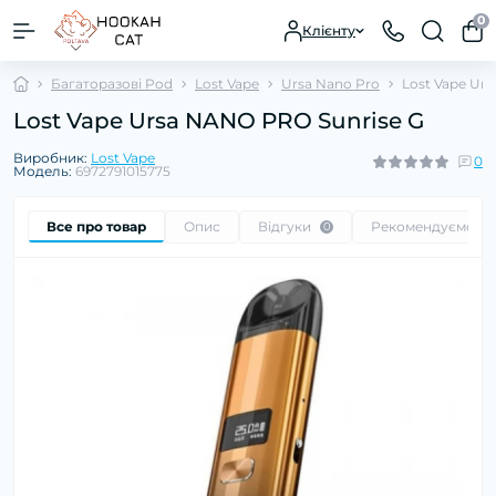
0
Клієнту
Багаторазові Pod
Lost Vape
Ursa Nano Pro
Lost Vape Ur
Lost Vape Ursa NANO PRO Sunrise G
Виробник:
Lost Vape
0
Модель:
6972791015775
Все про товар
Опис
Відгуки
Рекомендуємо
0