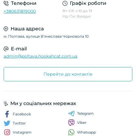
Телефони
Графік роботи
+380631819000
Вт-Сб: з 10 до 19
Нд-Пн: Вихідні
Наша адреса
м. Полтава, вулиця Вʼячеслава Чорновола 10
E-mail
admin@poltava.hookahcat.com.ua
Перейти до контактів
Ми у соціальних мережах
Telegram
Facebook
Viber
Twitter
Whatsapp
Instagram