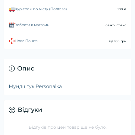
Курʼєром по місту (Полтава)
100 ₴
Забрати в магазині
безкоштовно
Нова Пошта
від 100 грн
Опис
Мундштук Personalka
Відгуки
Відгуків про цей товар ще не було.