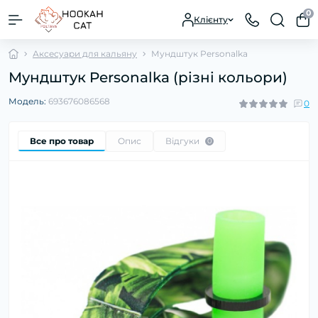
0
Клієнту
Аксесуари для кальяну
Мундштук Personalka
Мундштук Personalka (різні кольори)
Модель:
693676086568
0
Все про товар
Опис
Відгуки
0