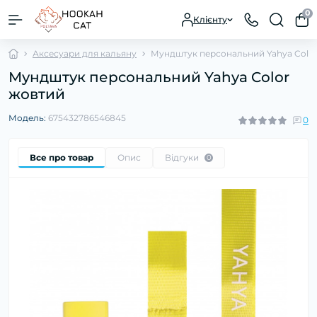
0
Клієнту
Аксесуари для кальяну
Мундштук персональний Yahya Colo
Мундштук персональний Yahya Color
жовтий
Модель:
675432786546845
0
Все про товар
Опис
Відгуки
0