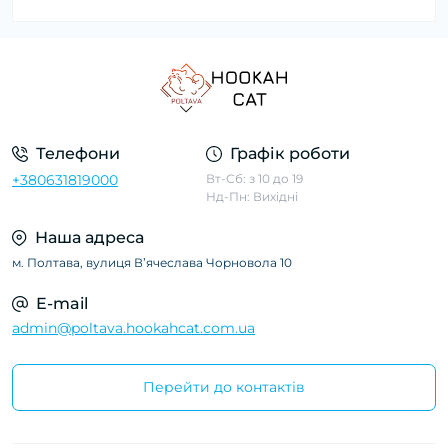
Телефони
Графік роботи
+380631819000
Вт-Сб: з 10 до 19
Нд-Пн: Вихідні
Наша адреса
м. Полтава, вулиця Вʼячеслава Чорновола 10
E-mail
admin@poltava.hookahcat.com.ua
Перейти до контактів