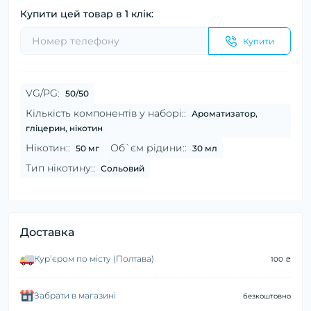
Купити цей товар в 1 клік:
Купити
VG/PG:
50/50
Кількість компонентів у наборі::
Ароматизатор,
гліцерин, нікотин
Нікотин::
Об`єм рідини::
50 мг
30 мл
Тип нікотину::
Сольовий
Доставка
Курʼєром по місту (Полтава)
100 ₴
Забрати в магазині
безкоштовно