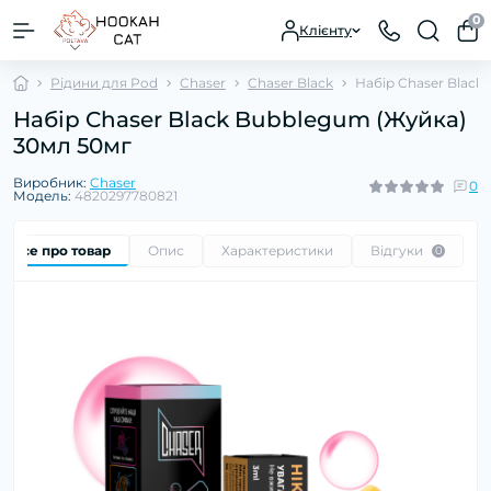
0
Клієнту
Рідини для Pod
Chaser
Chaser Black
Набір Chaser Black
Набір Chaser Black Bubblegum (Жуйка)
30мл 50мг
Виробник:
Chaser
0
Модель:
4820297780821
Все про товар
Опис
Характеристики
Відгуки
0