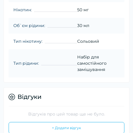
Нікотин:
50 мг
Об`єм рідини:
30 мл
Тип нікотину:
Сольовий
Набір для
Тип рідини:
самостійного
замішування
Відгуки
Відгуків про цей товар ще не було.
+ Додати відгук