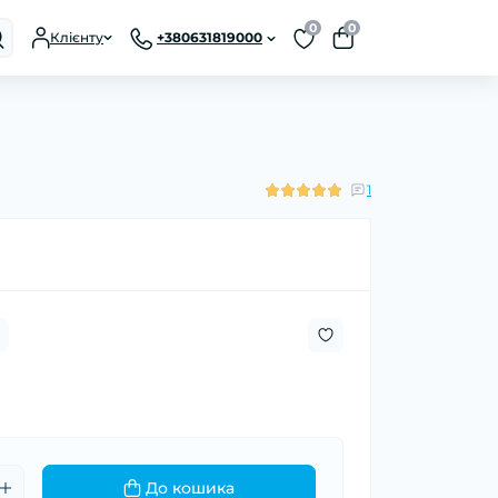
0
0
Клієнту
+380631819000
1
До кошика