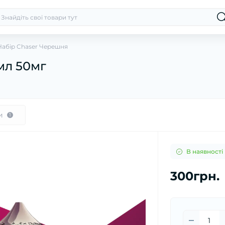
Набір Chaser Черешня
мл 50мг
и
1
В наявності
300грн.