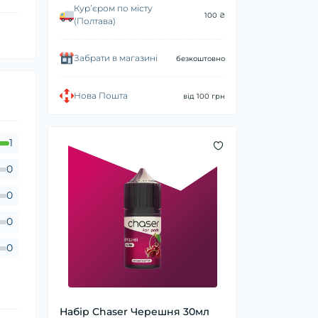
Курʼєром по місту
100 ₴
(Полтава)
Забрати в магазині
безкоштовно
Нова Пошта
від 100 грн
1
0
0
0
0
Набір Chaser Черешня 30мл