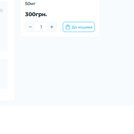
50мг
5)
300грн.
До кошика