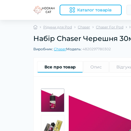
Каталог товарів
Рідини для Pod
Chaser
Chaser For Pod
Набір Chaser Черешня 30
Виробник:
Chaser
Модель:
4820297780302
Все про товар
Опис
Відгук