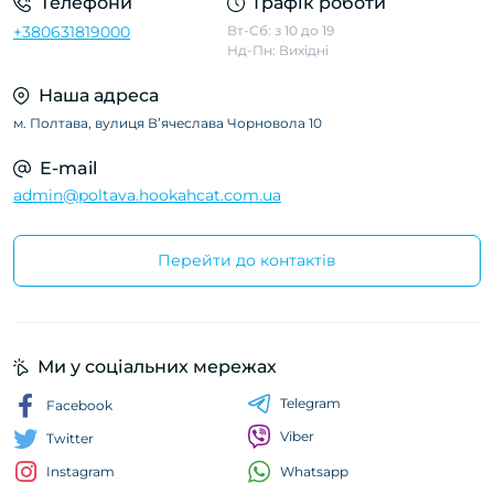
Телефони
Графік роботи
+380631819000
Вт-Сб: з 10 до 19
Нд-Пн: Вихідні
Наша адреса
м. Полтава, вулиця Вʼячеслава Чорновола 10
E-mail
admin@poltava.hookahcat.com.ua
Перейти до контактів
Ми у соціальних мережах
Telegram
Facebook
Viber
Twitter
Whatsapp
Instagram