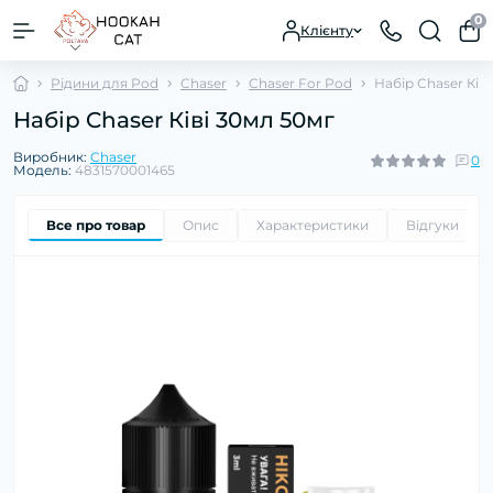
0
Клієнту
Рідини для Pod
Chaser
Chaser For Pod
Набір Chaser Ківі
Набір Chaser Ківі 30мл 50мг
Виробник:
Chaser
0
Модель:
4831570001465
Все про товар
Опис
Характеристики
Відгуки
0