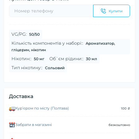
Купити
VG/PG:
50/50
Кількість компонентів у наборі::
Ароматизатор,
гліцерин, нікотин
Нікотин::
Об`єм рідини::
50 мг
30 мл
Тип нікотину::
Сольовий
Доставка
Курʼєром по місту (Полтава)
100 ₴
Забрати в магазині
безкоштовно