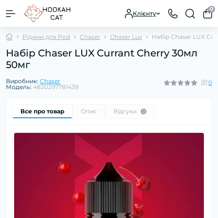
0
Клієнту
Рідини для Pod
Chaser
Chaser Lux
Набір Chaser LUX Cur
Набір Chaser LUX Currant Cherry 30мл
50мг
Виробник:
Chaser
0
Модель:
4820297781439
Все про товар
Опис
Відгуки
0