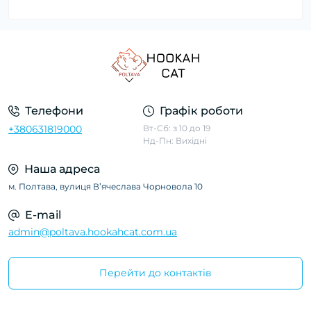
Телефони
Графік роботи
+380631819000
Вт-Сб: з 10 до 19
Нд-Пн: Вихідні
Наша адреса
м. Полтава, вулиця Вʼячеслава Чорновола 10
E-mail
admin@poltava.hookahcat.com.ua
Перейти до контактів