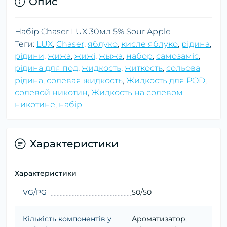
Опис
Набір Chaser LUX 30мл 5% Sour Apple
Теги:
LUX
,
Chaser
,
яблуко
,
кисле яблуко
,
рідина
,
рідини
,
жижа
,
жижі
,
жыжа
,
набор
,
самозаміс
,
рідина для под
,
жидкость
,
житкость
,
сольова
рідина
,
солевая жидкость
,
Жидкость для POD
,
солевой никотин
,
Жидкость на солевом
никотине
,
набір
Характеристики
Характеристики
VG/PG
50/50
Кількість компонентів у
Ароматизатор,