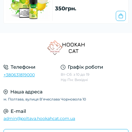
350грн.
Телефони
Графік роботи
+380631819000
Вт-Сб: з 10 до 19
Нд-Пн: Вихідні
Наша адреса
м. Полтава, вулиця Вʼячеслава Чорновола 10
E-mail
admin@poltava.hookahcat.com.ua