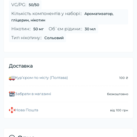
VG/PG:
50/50
Кількість компонентів у наборі::
Ароматизатор,
гліцерин, нікотин
Нікотин::
Об`єм рідини::
50 мг
30 мл
Тип нікотину::
Сольовий
Доставка
Курʼєром по місту (Полтава)
100 ₴
Забрати в магазині
безкоштовно
Нова Пошта
від 100 грн