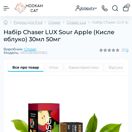
0
Клієнту
Рідини для Pod
Chaser
Chaser Lux
Набір Chaser LUX Sou
Набір Chaser LUX Sour Apple (Кисле
яблуко) 30мл 50мг
Виробник:
Chaser
0
Модель:
4831385600952
Все про товар
Опис
Характеристики
Відгуки
0