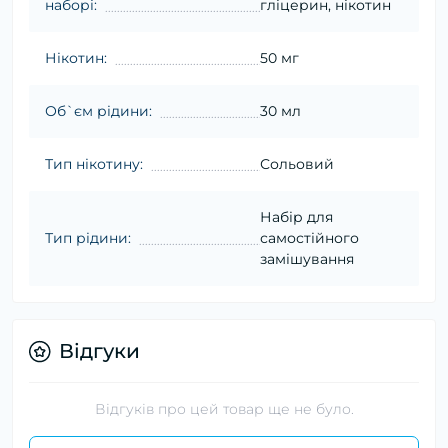
наборі:
гліцерин, нікотин
Нікотин:
50 мг
Об`єм рідини:
30 мл
Тип нікотину:
Сольовий
Набір для
Тип рідини:
самостійного
замішування
Відгуки
Відгуків про цей товар ще не було.