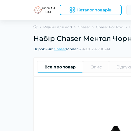
Каталог товарів
Рідини для Pod
Chaser
Chaser For Pod
Набір Chaser Ментол Чор
Виробник:
Chaser
Модель:
4820297780241
Все про товар
Опис
Відгук