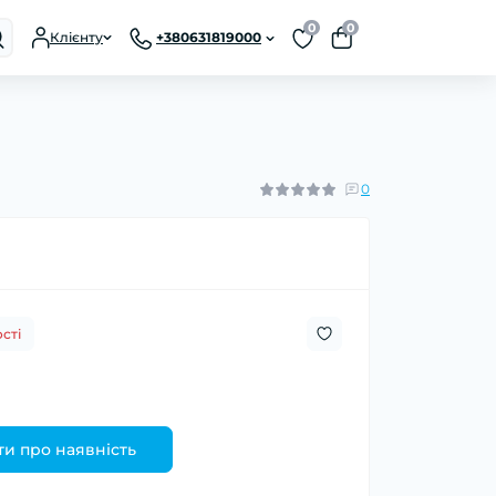
0
0
Клієнту
+380631819000
0
сті
и про наявність