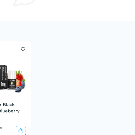
r Black
Blueberry
0