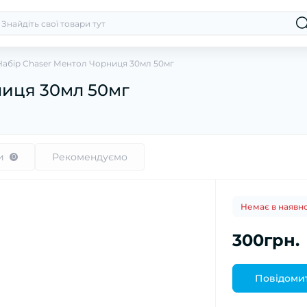
Набір Chaser Ментол Чорниця 30мл 50мг
ниця 30мл 50мг
и
Рекомендуємо
0
Немає в наявно
300грн.
Повідомит