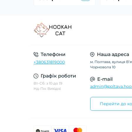
Телефони
Наша адреса
+380631819000
м. Полтава, вулиця Вʼ
Чорновола 10
Графік роботи
E-mail
Вт-Сб: з 10 до 19
admin@poltava.hoo
Нд-Пн: Вихідні
Перейти до ко