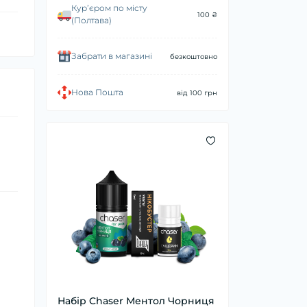
Курʼєром по місту
100 ₴
(Полтава)
Забрати в магазині
безкоштовно
Нова Пошта
від 100 грн
Набір Chaser Ментол Чорниця