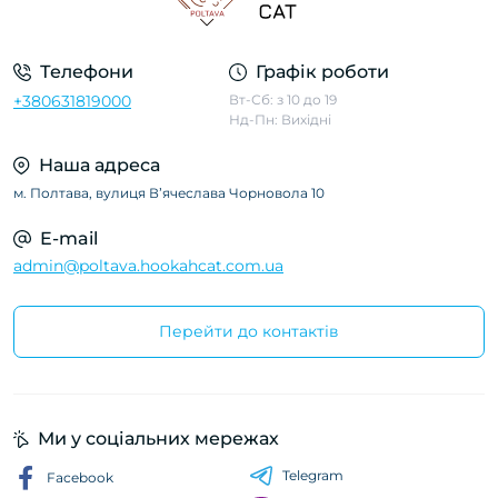
Телефони
Графік роботи
+380631819000
Вт-Сб: з 10 до 19
Нд-Пн: Вихідні
Наша адреса
м. Полтава, вулиця Вʼячеслава Чорновола 10
E-mail
admin@poltava.hookahcat.com.ua
Перейти до контактів
Ми у соціальних мережах
Telegram
Facebook