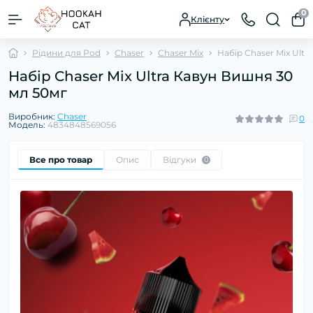
0
Клієнту
Рідини для Pod
Chaser
Chaser Mix
Набір Chaser Mix Ult
Набір Chaser Mix Ultra Кавун Вишня 30
мл 50мг
Виробник:
Chaser
0
Модель:
4834848569056
Все про товар
Опис
Відгуки
0