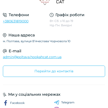
Телефони
Графік роботи
+380631819000
Вт-Сб: з 10 до 19
Нд-Пн: Вихідні
Наша адреса
м. Полтава, вулиця Вʼячеслава Чорновола 10
E-mail
admin@poltava.hookahcat.com.ua
Перейти до контактів
Ми у соціальних мережах
Telegram
Facebook