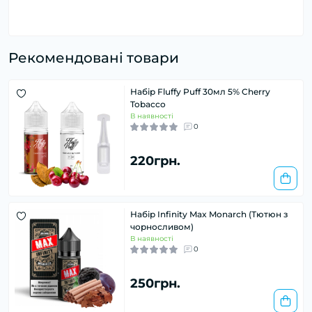
Рекомендовані товари
Набір Fluffy Puff 30мл 5% Cherry
Tobacco
В наявності
0
220грн.
Набір Infinity Max Monarсh (Тютюн з
чорносливом)
В наявності
0
250грн.