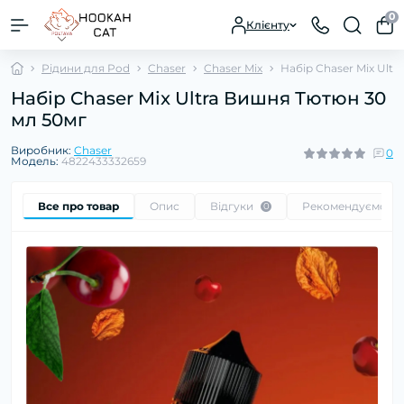
0
Клієнту
Рідини для Pod
Chaser
Chaser Mix
Набір Chaser Mix Ult
Набір Chaser Mix Ultra Вишня Тютюн 30
мл 50мг
Виробник:
Chaser
0
Модель:
4822433332659
Все про товар
Опис
Відгуки
Рекомендуємо
0