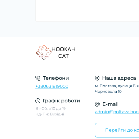
Телефони
Наша адреса
+380631819000
м. Полтава, вулиця Вʼ
Чорновола 10
Графік роботи
E-mail
Вт-Сб: з 10 до 19
admin@poltava.hoo
Нд-Пн: Вихідні
Перейти до ко