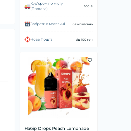
Курʼєром по місту
100 ₴
(Полтава)
Забрати в магазині
безкоштовно
Нова Пошта
від 100 грн
Набір Drops Peach Lemonade