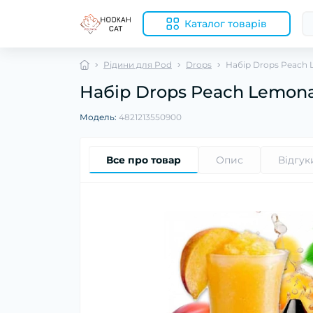
Каталог товарів
Рідини для Pod
Drops
Набір Drops Peach
Набір Drops Peach Lemon
Модель:
4821213550900
Все про товар
Опис
Відгук