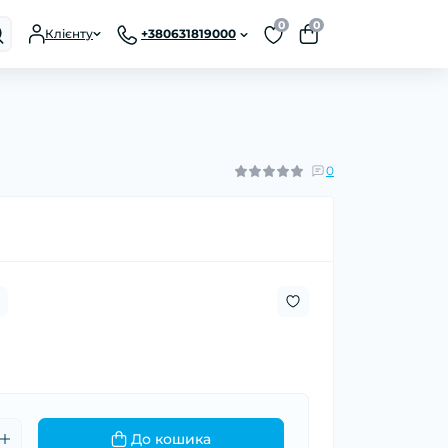
0
0
Клієнту
+380631819000
0
До кошика