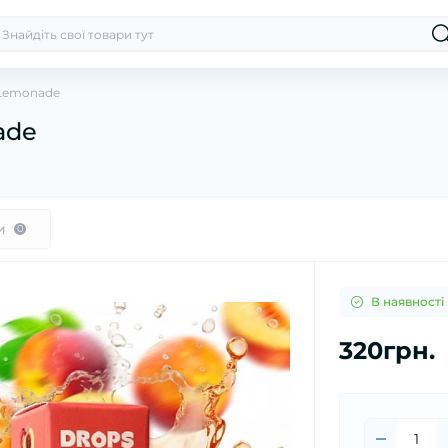
 Lemonade
ade
и
0
В наявності
320грн.