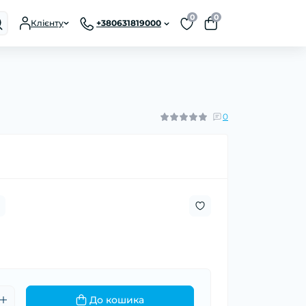
0
0
Клієнту
+380631819000
0
До кошика