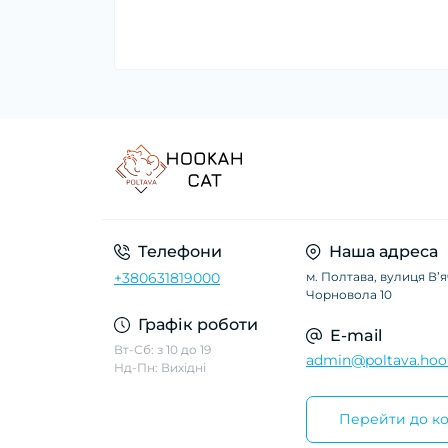
Телефони
Наша адреса
+380631819000
м. Полтава, вулиця Вʼ
Чорновола 10
Графік роботи
E-mail
Вт-Сб: з 10 до 19
admin@poltava.hoo
Нд-Пн: Вихідні
Перейти до ко