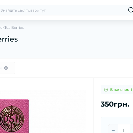
ckTea Berries
rries
и
0
В наявності
350грн.