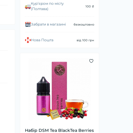
Курʼєром по місту
100 ₴
(Полтава)
Забрати в магазині
безкоштовно
Нова Пошта
від 100 грн
Набір DSM Tea BlackTea Berries