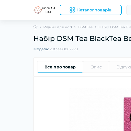
Каталог товарів
Рідини для Pod
DSM Tea
Набір DSM Tea Bla
Набір DSM Tea BlackTea Be
Модель:
2089998887778
Все про товар
Опис
Відгук