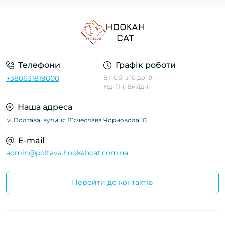
Телефони
Графік роботи
+380631819000
Вт-Сб: з 10 до 19
Нд-Пн: Вихідні
Наша адреса
м. Полтава, вулиця Вʼячеслава Чорновола 10
E-mail
admin@poltava.hookahcat.com.ua
Перейти до контактів