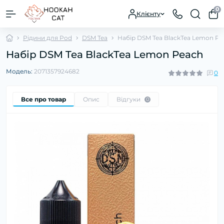
0
Клієнту
Рідини для Pod
DSM Tea
Набір DSM Tea BlackTea Lemon Pe
Набір DSM Tea BlackTea Lemon Peach
Модель:
2071357924682
0
Все про товар
Опис
Відгуки
0