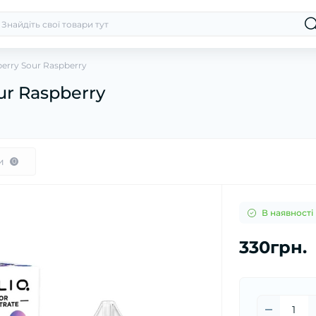
erry Sour Raspberry
ur Raspberry
и
0
В наявності
330грн.