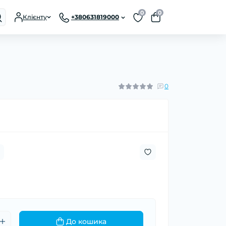
0
0
Клієнту
+380631819000
0
До кошика