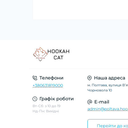
Телефони
Наша адреса
+380631819000
м. Полтава, вулиця Вʼ
Чорновола 10
Графік роботи
E-mail
Вт-Сб: з 10 до 19
admin@poltava.hoo
Нд-Пн: Вихідні
Перейти до ко