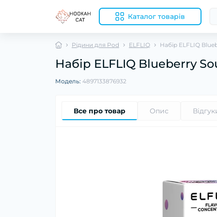
Каталог товарів
Рідини для Pod
ELFLIQ
Набір ELFLIQ Blueb
Набір ELFLIQ Blueberry So
Модель:
4897133876932
Все про товар
Опис
Відгук