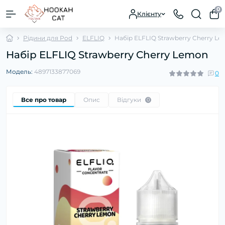
0
Клієнту
Рідини для Pod
ELFLIQ
Набір ELFLIQ Strawberry Cherry L
Набір ELFLIQ Strawberry Cherry Lemon
Модель:
4897133877069
0
Все про товар
Опис
Відгуки
0