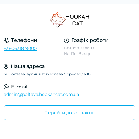
Телефони
Графік роботи
+380631819000
Вт-Сб: з 10 до 19
Нд-Пн: Вихідні
Наша адреса
м. Полтава, вулиця Вʼячеслава Чорновола 10
E-mail
admin@poltava.hookahcat.com.ua
Перейти до контактів