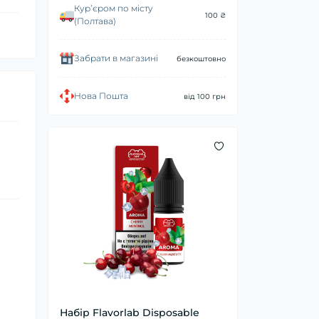
Курʼєром по місту
100 ₴
(Полтава)
Забрати в магазині
безкоштовно
Нова Пошта
від 100 грн
Набір Flavorlab Disposable