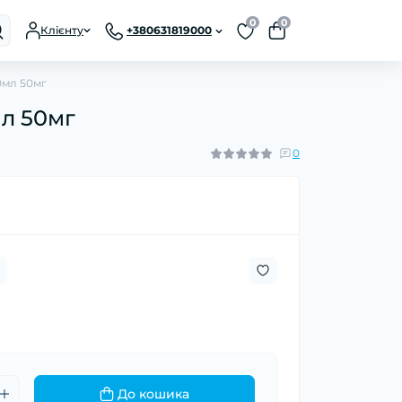
0
0
Клієнту
+380631819000
0мл 50мг
мл 50мг
0
До кошика