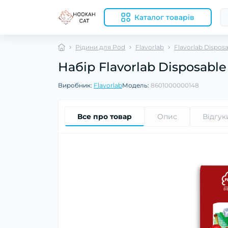
Каталог товарів
Рідини для Pod
Flavorlab
Flavorlab Dispos
Набір Flavorlab Disposabl
Виробник:
Flavorlab
Модель:
8601000000148
Все про товар
Опис
Відгук