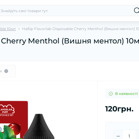
able 10мл
Набір Flavorlab Disposable Cherry Menthol (Вишня ментол) 1
e Cherry Menthol (Вишня ментол) 10
и
0
В наявності
120грн.