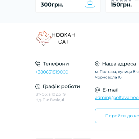
300грн.
150грн.
Телефони
Наша адреса
+380631819000
м. Полтава, вулиця Вʼ
Чорновола 10
Графік роботи
E-mail
Вт-Сб: з 10 до 19
admin@poltava.hoo
Нд-Пн: Вихідні
Перейти до ко