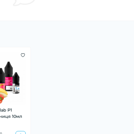
lab P1
ниця 10мл
0