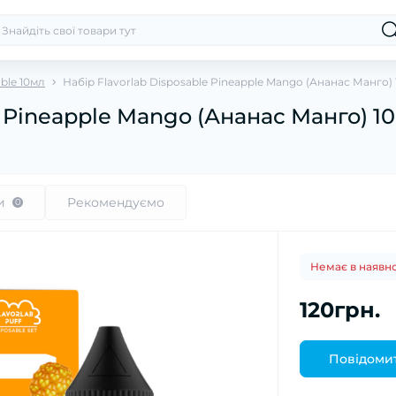
able 10мл
Набір Flavorlab Disposable Pineapple Mango (Ананас Манго)
e Pineapple Mango (Ананас Манго) 1
и
Рекомендуємо
0
Немає в наявно
120грн.
Повідомит