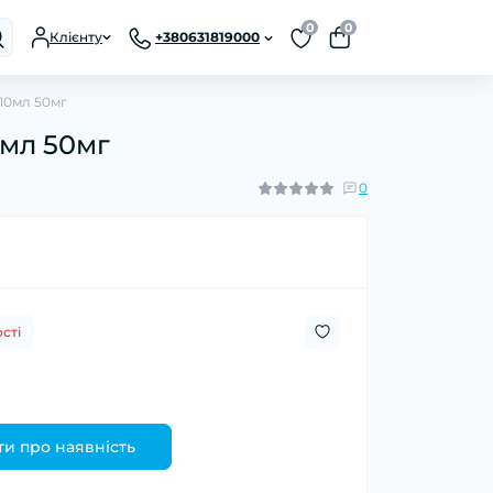
0
0
Клієнту
+380631819000
 10мл 50мг
0мл 50мг
0
сті
и про наявність