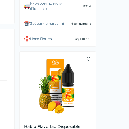
Курʼєром по місту
100 ₴
(Полтава)
Забрати в магазині
безкоштовно
Нова Пошта
від 100 грн
Набір Flavorlab Disposable