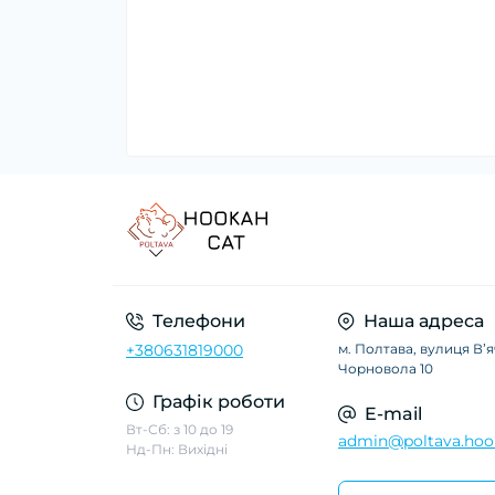
Телефони
Наша адреса
+380631819000
м. Полтава, вулиця Вʼ
Чорновола 10
Графік роботи
E-mail
Вт-Сб: з 10 до 19
admin@poltava.hoo
Нд-Пн: Вихідні