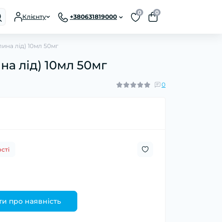
0
0
Клієнту
+380631819000
лина лід) 10мл 50мг
на лід) 10мл 50мг
0
сті
и про наявність