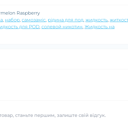
ermelon Raspberry
а
,
набор
,
самозаміс
,
рідина для под
,
жидкость
,
житкос
идкость для POD
,
солевой никотин
,
Жидкость на
товар, станьте першим, залиште свій відгук.