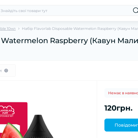
able 10мл
Набір Flavorlab Disposable Watermelon Raspberry (Кавун Ма
e Watermelon Raspberry (Кавун Мали
и
0
Немає в наявно
120грн.
Повідомит