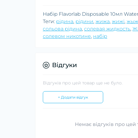
Набір Flavorlab Disposable 10мл Wat
Теги:
рідина
,
рідини
,
жижа
,
жижі
,
жыж
сольова рідина
,
солевая жидкость
,
Ж
солевом никотине
,
набір
Відгуки
Відгуків про цей товар ще не було.
+ Додати відгук
Немає відгуків про цей 