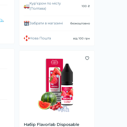
Курʼєром по місту
100 ₴
(Полтава)
ть
,
Забрати в магазині
безкоштовно
Нова Пошта
від 100 грн
Набір Flavorlab Disposable