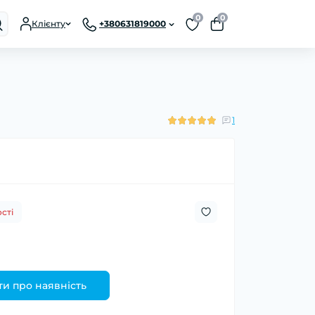
0
0
Клієнту
+380631819000
1
сті
и про наявність