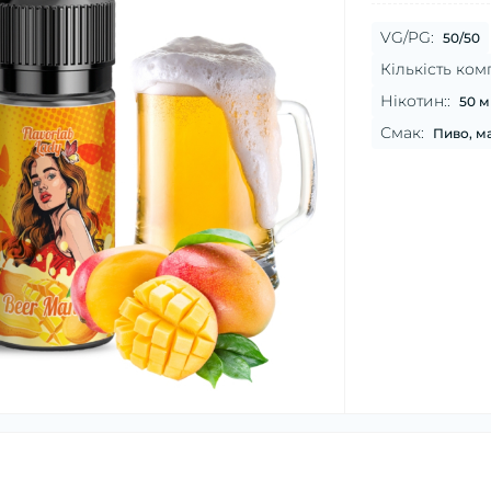
VG/PG:
50/50
Кількість комп
Нікотин::
50 м
Смак:
Пиво, м