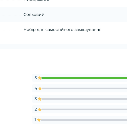
Сольовий
Набір для самостійного замішування
5
4
3
2
1