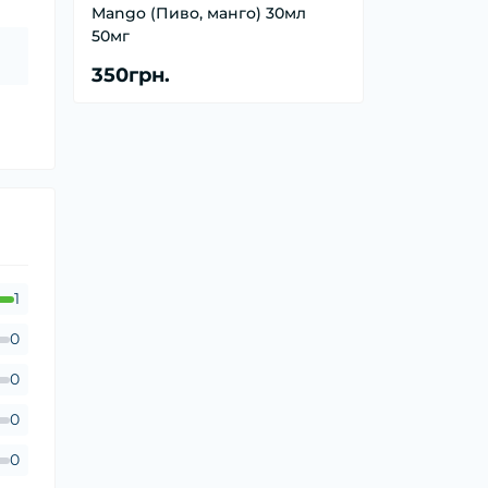
Mango (Пиво, манго) 30мл
50мг
350грн.
1
0
0
0
0