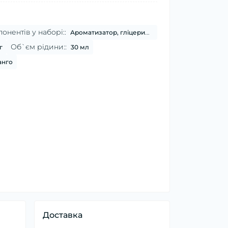
онентів у наборі::
Ароматизатор, гліцерин, нікотин
Об`єм рідини::
г
30 мл
анго
Доставка