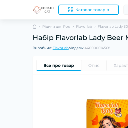
Каталог товарів
Рідини для Pod
Flavorlab
Flavorlab Lady 3
Набір Flavorlab Lady Beer
Виробник:
Flavorlab
Модель:
440000014568
Все про товар
Опис
Харак