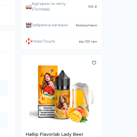
Курʼєром по місту
100 ₴
(Полтава)
Забрати в магазині
безкоштовно
Нова Пошта
від 100 грн
Набір Flavorlab Lady Beer