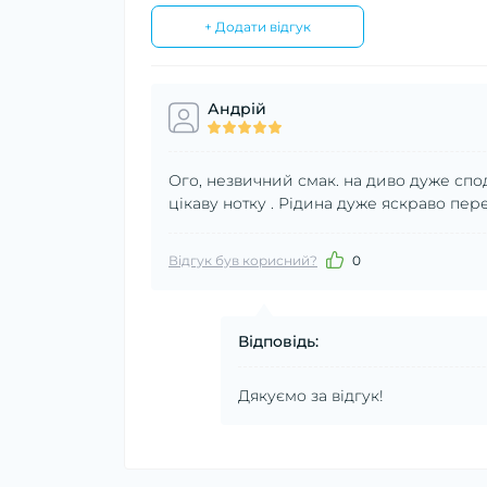
+ Додати відгук
Андрій
Ого, незвичний смак. на диво дуже спо
цікаву нотку . Рідина дуже яскраво пер
Відгук був корисний?
0
Відповідь:
Дякуємо за відгук!