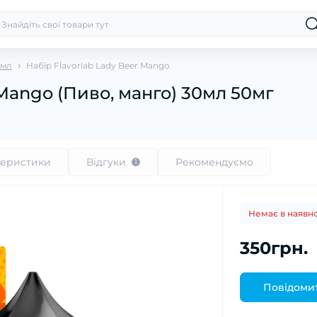
0мл
Набір Flavorlab Lady Beer Mango
 Mango (Пиво, манго) 30мл 50мг
теристики
Відгуки
Рекомендуємо
1
Немає в наявно
350грн.
Повідомит