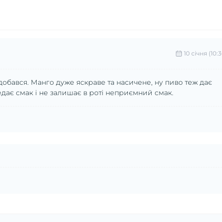
10 cічня (10:3
добався. Манго дуже яскраве та насичене, ну пиво теж дає
едає смак і не залишає в роті неприємний смак.