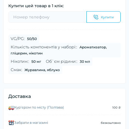
Купити цей товар в 1 клік:
Купити
VG/PG:
50/50
Кількість компонентів у наборі::
Ароматизатор,
гліцерин, нікотин
Нікотин::
Об`єм рідини::
50 мг
30 мл
Смак:
Журавлина, яблуко
Доставка
Курʼєром по місту (Полтава)
100 ₴
Забрати в магазині
безкоштовно