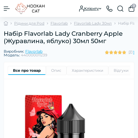
0
Клієнту
Рідини для Pod
Flavorlab
Flavorlab Lady 30мл
Набір Flav
Набір Flavorlab Lady Cranberry Apple
(Журавлина, яблуко) 30мл 50мг
Виробник:
Flavorlab
1
Модель:
440000011239
Все про товар
Опис
Характеристики
Відгуки
1