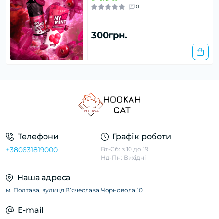
0
300грн.
Телефони
Графік роботи
+380631819000
Вт-Сб: з 10 до 19
Нд-Пн: Вихідні
Наша адреса
м. Полтава, вулиця Вʼячеслава Чорновола 10
E-mail