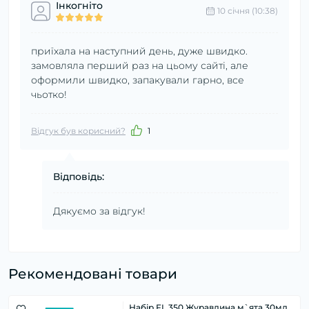
Інкогніто
10 cічня (10:38)
приїхала на наступний день, дуже швидко.
замовляла перший раз на цьому сайті, але
оформили швидко, запакували гарно, все
чьотко!
Відгук був корисний?
1
Відповідь:
Дякуємо за відгук!
Рекомендовані товари
Набір FL 350 Журавлина м`ята 30мл