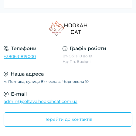
Телефони
Графік роботи
+380631819000
Вт-Сб: з 10 до 19
Нд-Пн: Вихідні
Наша адреса
м. Полтава, вулиця Вʼячеслава Чорновола 10
E-mail
admin@poltava.hookahcat.com.ua
Перейти до контактів