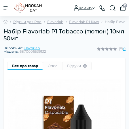
0
Клієнту
Рідини для Pod
Flavorlab
Flavorlab P1 10мл
Набір Flavorl
Набір Flavorlab P1 Tobacco (тютюн) 10мл
50мг
Виробник:
Flavorlab
0
Модель:
6870006539132
Все про товар
Опис
Відгуки
0