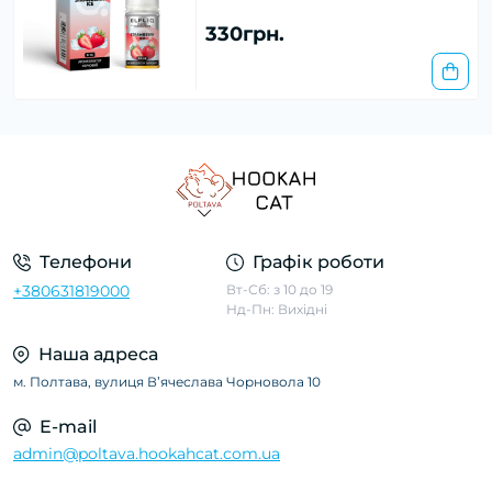
330грн.
Телефони
Графік роботи
+380631819000
Вт-Сб: з 10 до 19
Нд-Пн: Вихідні
Наша адреса
м. Полтава, вулиця Вʼячеслава Чорновола 10
E-mail
admin@poltava.hookahcat.com.ua