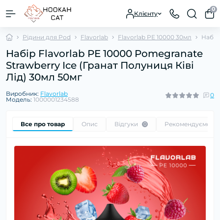
0
Клієнту
Рідини для Pod
Flavorlab
Flavorlab PE 10000 30мл
Набір
Набір Flavorlab PE 10000 Pomegranate
Strawberry Ice (Гранат Полуниця Ківі
Лід) 30мл 50мг
Виробник:
Flavorlab
0
Модель:
1000001234588
Все про товар
Опис
Відгуки
Рекомендуємо
0