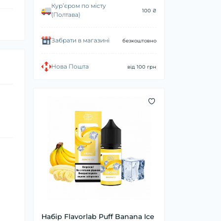
Курʼєром по місту
100 ₴
(Полтава)
Забрати в магазині
безкоштовно
Нова Пошта
від 100 грн
Набір Flavorlab Puff Banana Ice