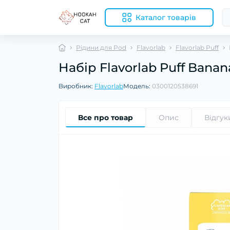
Каталог товарів
Рідини для Pod
Flavorlab
Flavorlab Puff
Набір Flavorlab Puff Banan
Виробник:
Flavorlab
Модель:
0300120538691
Все про товар
Опис
Відгук