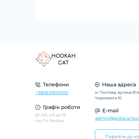
Телефони
Наша адреса
+380631819000
м. Полтава, вулиця Вʼ
Чорновола 10
Графік роботи
E-mail
Вт-Сб: з 10 до 19
admin@poltava.hoo
Нд-Пн: Вихідні
Перейти до ко