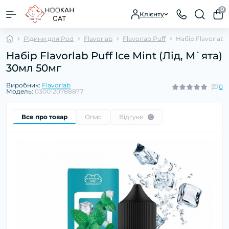
0
Клієнту
Рідини для Pod
Flavorlab
Flavorlab Puff
Набір Flavorlab P
Набір Flavorlab Puff Ice Mint (Лід, М`ята)
30мл 50мг
Виробник:
Flavorlab
0
Модель:
0300120788877
Все про товар
Опис
Відгуки
0