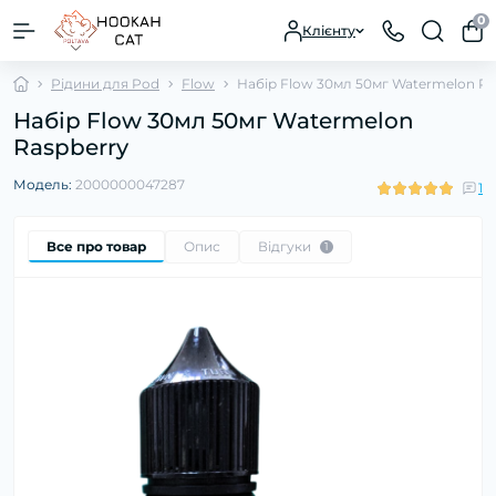
0
Клієнту
Рідини для Pod
Flow
Набір Flow 30мл 50мг Watermelon Ra
Набір Flow 30мл 50мг Watermelon
Raspberry
Модель:
2000000047287
1
Все про товар
Опис
Відгуки
1