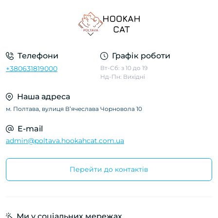
Телефони
Графік роботи
+380631819000
Вт-Сб: з 10 до 19
Нд-Пн: Вихідні
Наша адреса
м. Полтава, вулиця Вʼячеслава Чорновола 10
E-mail
admin@poltava.hookahcat.com.ua
Перейти до контактів
Ми у соціальних мережах