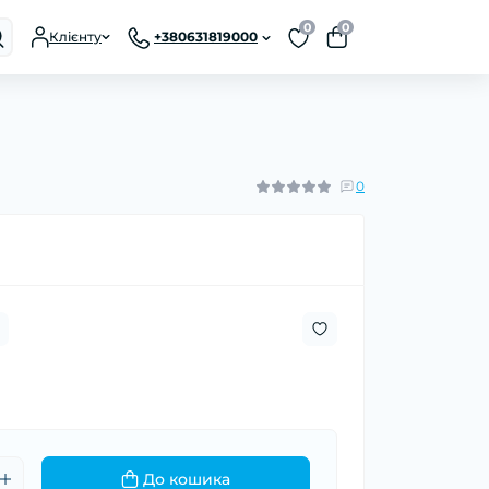
0
0
Клієнту
+380631819000
0
До кошика