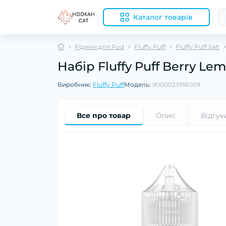
Каталог товарів
Рідини для Pod
Fluffy Puff
Fluffy Puff Salt
Набір Fluffy Puff Berry L
Виробник:
Fluffy Puff
Модель:
9000023918009
Все про товар
Опис
Відгук