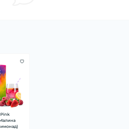
 Pink
(Малина
имонад)