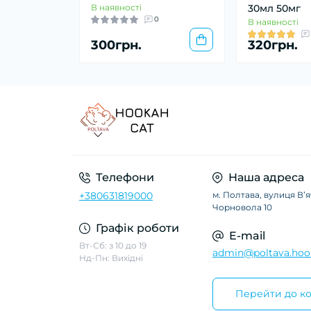
В наявності
30мл 50мг
0
В наявності
300грн.
320грн.
Телефони
Наша адреса
+380631819000
м. Полтава, вулиця Вʼ
Чорновола 10
Графік роботи
E-mail
Вт-Сб: з 10 до 19
admin@poltava.hoo
Нд-Пн: Вихідні
Перейти до ко