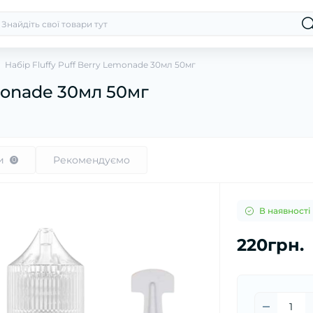
Набір Fluffy Puff Berry Lemonade 30мл 50мг
emonade 30мл 50мг
и
Рекомендуємо
0
В наявності
220грн.