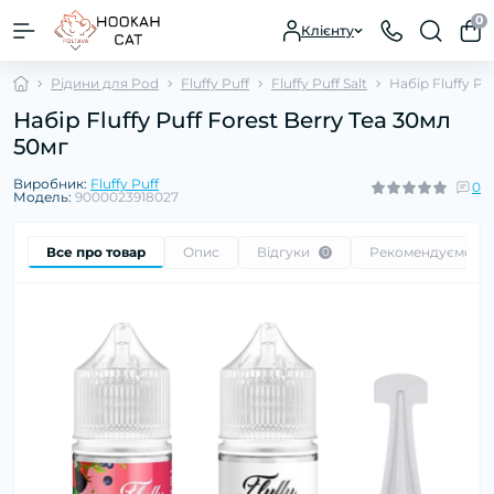
0
Клієнту
Рідини для Pod
Fluffy Puff
Fluffy Puff Salt
Набір Fluffy Pu
Набір Fluffy Puff Forest Berry Tea 30мл
50мг
Виробник:
Fluffy Puff
0
Модель:
9000023918027
Все про товар
Опис
Відгуки
Рекомендуємо
0