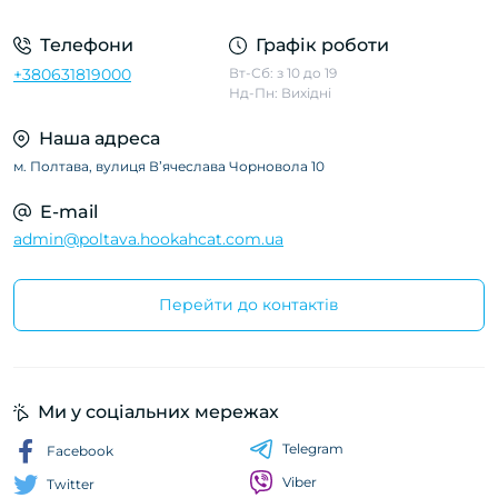
Телефони
Графік роботи
+380631819000
Вт-Сб: з 10 до 19
Нд-Пн: Вихідні
Наша адреса
м. Полтава, вулиця Вʼячеслава Чорновола 10
E-mail
admin@poltava.hookahcat.com.ua
Перейти до контактів
Ми у соціальних мережах
Telegram
Facebook
Viber
Twitter