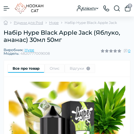
0
Клієнту
Рідини для Pod
Hype
Набір Hype Black Apple Jack
Набір Hype Black Apple Jack (Яблуко,
ананас) 30мл 50мг
Виробник:
Hype
0
Модель:
4820777009008
Все про товар
Опис
Відгуки
0