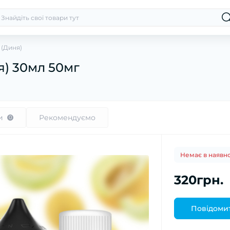
 (Диня)
я) 30мл 50мг
и
Рекомендуємо
0
Немає в наявно
320грн.
Повідомит