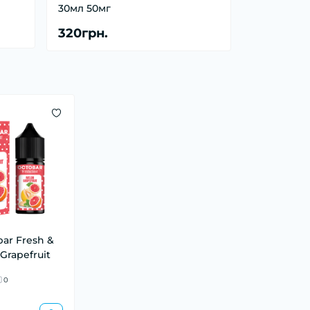
30мл 50мг
320грн.
bar Fresh &
Grapefruit
0