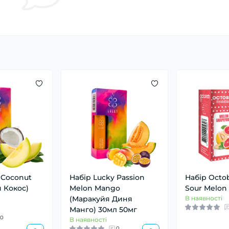
 Coconut
Набір Lucky Passion
Набір Octo
 Кокос)
Melon Mango
Sour Melon 
(Маракуйя Диня
В наявності
Манго) 30мл 50мг
0
В наявності
0