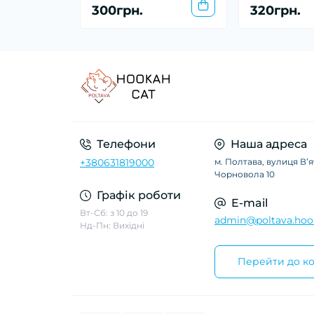
300грн.
320грн.
Телефони
Наша адреса
+380631819000
м. Полтава, вулиця Вʼ
Чорновола 10
Графік роботи
E-mail
Вт-Сб: з 10 до 19
admin@poltava.hoo
Нд-Пн: Вихідні
Перейти до ко