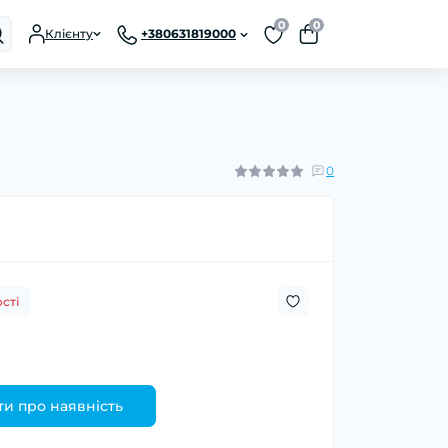
0
0
Клієнту
+380631819000
0
сті
и про наявність