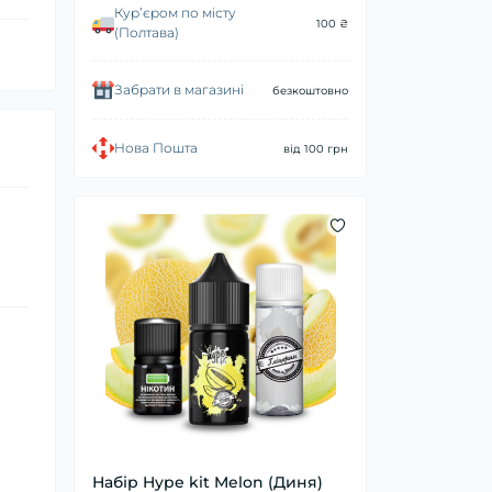
Курʼєром по місту
100 ₴
(Полтава)
Забрати в магазині
безкоштовно
Нова Пошта
від 100 грн
Набір Hype kit Melon (Диня)