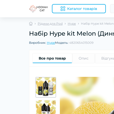
Каталог товарів
Рідини для Pod
Hype
Набір Hype kit Melon
Набір Hype kit Melon (Дин
Виробник:
Hype
Модель:
4820654015009
Все про товар
Опис
Відгук