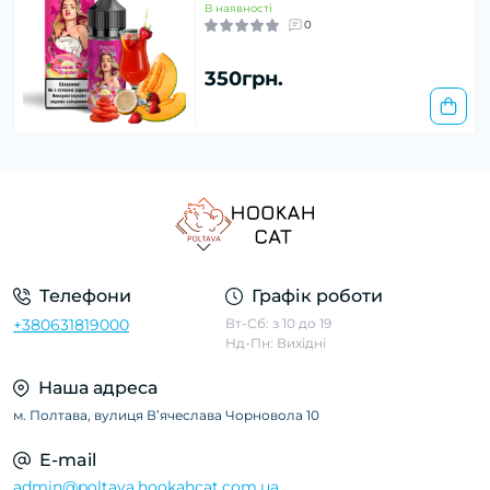
В наявності
0
350грн.
Телефони
Графік роботи
+380631819000
Вт-Сб: з 10 до 19
Нд-Пн: Вихідні
Наша адреса
м. Полтава, вулиця Вʼячеслава Чорновола 10
E-mail
admin@poltava.hookahcat.com.ua