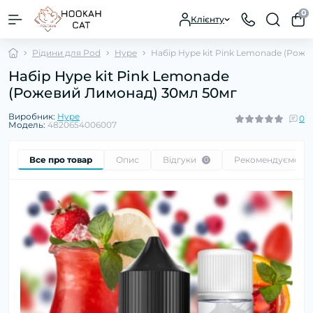
0
Клієнту
Рідини для Pod
Hype
Набір Hype kit Pink Lemonade (Рож
Набір Hype kit Pink Lemonade
(Рожевий Лимонад) 30мл 50мг
Виробник:
Hype
0
Модель:
4820654006007
Все про товар
Опис
Відгуки
Рекомендуємо
0