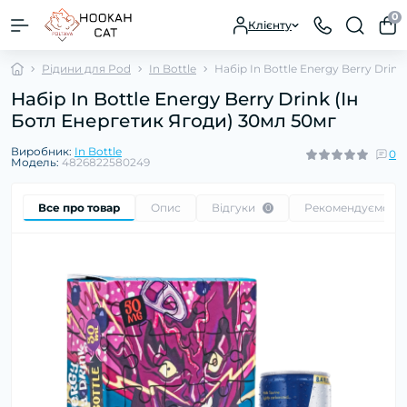
0
Клієнту
Рідини для Pod
In Bottle
Набір In Bottle Energy Berry Drin
Набір In Bottle Energy Berry Drink (Ін
Ботл Енергетик Ягоди) 30мл 50мг
Виробник:
In Bottle
0
Модель:
4826822580249
Все про товар
Опис
Відгуки
Рекомендуємо
0