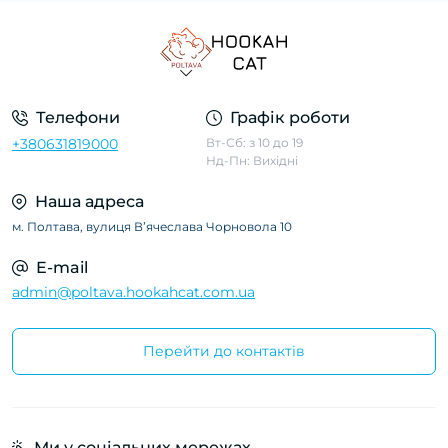
Телефони
Графік роботи
+380631819000
Вт-Сб: з 10 до 19
Нд-Пн: Вихідні
Наша адреса
м. Полтава, вулиця Вʼячеслава Чорновола 10
E-mail
admin@poltava.hookahcat.com.ua
Перейти до контактів
Ми у соціальних мережах