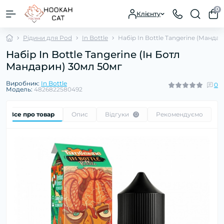
0
Клієнту
Рідини для Pod
In Bottle
Набір In Bottle Tangerine (Мандар
Набір In Bottle Tangerine (Ін Ботл
Мандарин) 30мл 50мг
Виробник:
In Bottle
0
Модель:
4826822580492
Все про товар
Опис
Відгуки
Рекомендуємо
0