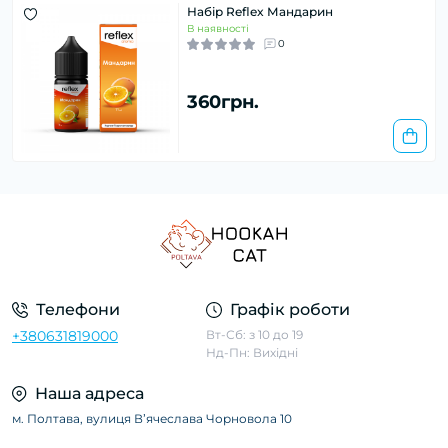
Набір Reflex Мандарин
В наявності
0
360грн.
Телефони
Графік роботи
+380631819000
Вт-Сб: з 10 до 19
Нд-Пн: Вихідні
Наша адреса
м. Полтава, вулиця Вʼячеслава Чорновола 10