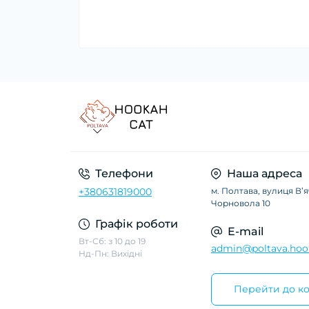
Телефони
Наша адреса
+380631819000
м. Полтава, вулиця Вʼ
Чорновола 10
Графік роботи
E-mail
Вт-Сб: з 10 до 19
admin@poltava.hoo
Нд-Пн: Вихідні
Перейти до ко