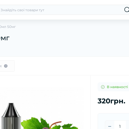
30мл 50мг
0мг
и
0
В наявності
320грн.