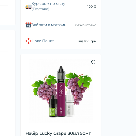
Курʼєром по місту
100 ₴
(Полтава)
Забрати в магазині
безкоштовно
Нова Пошта
від 100 грн
Набір Lucky Grape 30мл 50мг