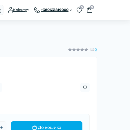
0
0
Клієнту
+380631819000
0
До кошика