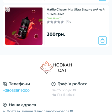
Набір Chaser Mix Ultra Вишневий чай
30 мл 50мг
В наявності
0
300грн.
Телефони
Графік роботи
+380631819000
Вт-Сб: з 10 до 19
Нд-Пн: Вихідні
Наша адреса
м. Полтава, вулиця Вʼячеслава Чорновола 10