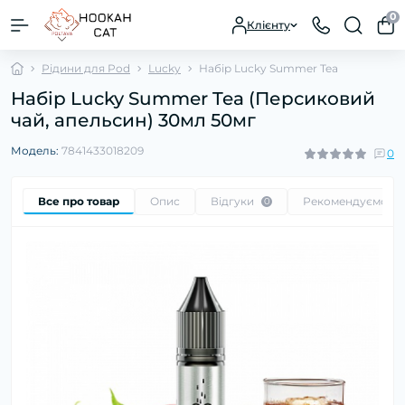
0
Клієнту
Рідини для Pod
Lucky
Набір Lucky Summer Tea
Набір Lucky Summer Tea (Персиковий
чай, апельсин) 30мл 50мг
Модель:
7841433018209
0
Все про товар
Опис
Відгуки
Рекомендуємо
0