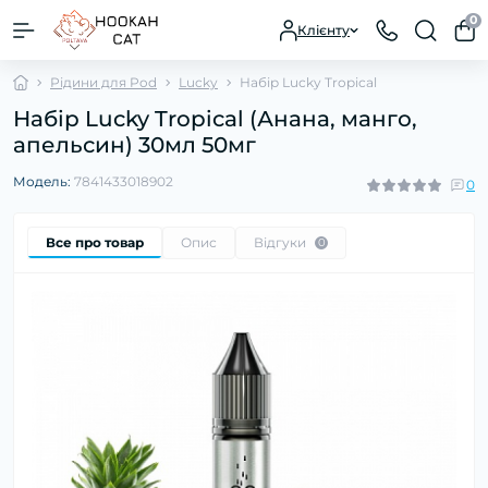
0
Клієнту
Рідини для Pod
Lucky
Набір Lucky Tropical
Набір Lucky Tropical (Анана, манго,
апельсин) 30мл 50мг
Модель:
7841433018902
0
Все про товар
Опис
Відгуки
0