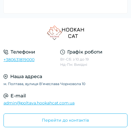
Телефони
Графік роботи
+380631819000
Вт-Сб: з 10 до 19
Нд-Пн: Вихідні
Наша адреса
м. Полтава, вулиця Вʼячеслава Чорновола 10
E-mail
admin@poltava.hookahcat.com.ua
Перейти до контактів