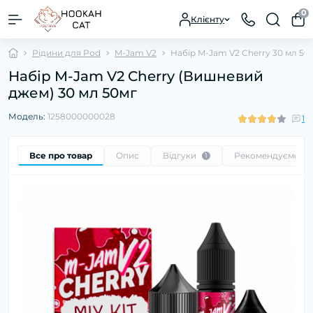
0
Клієнту
Рідини для Pod
M-Jam V2
Набір M-Jam V2 Cherry 30 мл 50
Набір M-Jam V2 Cherry (Вишневий
джем) 30 мл 50мг
Модель:
1258000000028
1
Все про товар
Опис
Відгуки
Рекомендуємо
1