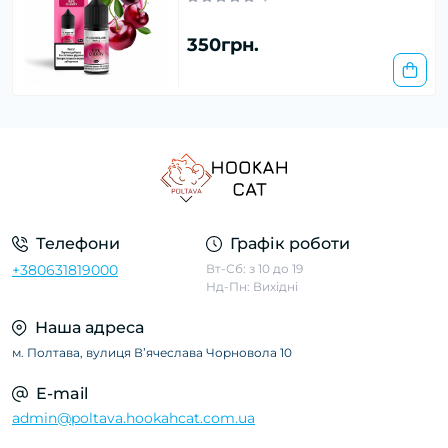
350грн.
Телефони
Графік роботи
+380631819000
Вт-Сб: з 10 до 19
Нд-Пн: Вихідні
Наша адреса
м. Полтава, вулиця Вʼячеслава Чорновола 10
E-mail
admin@poltava.hookahcat.com.ua