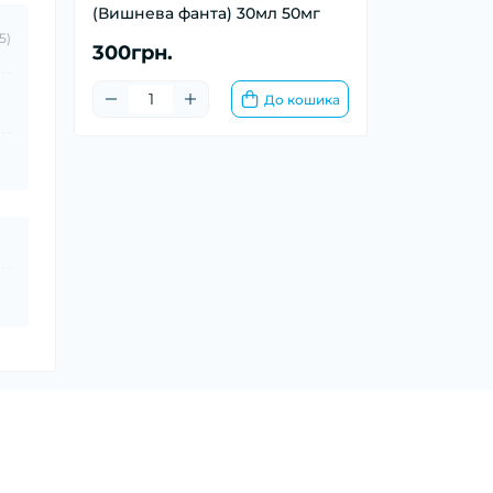
(Вишнева фанта) 30мл 50мг
5)
300грн.
До кошика