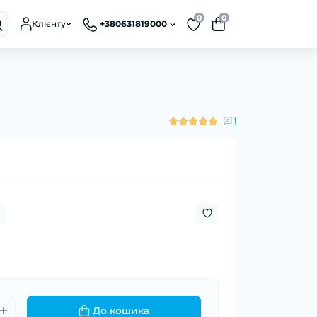
0
0
Клієнту
+380631819000
1
До кошика