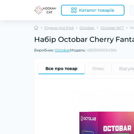
Каталог товарів
Рідини для Pod
Octobar
Octobar NFT
На
Набір Octobar Cherry Fan
Виробник:
Octobar
Модель:
4820000034364
Все про товар
Опис
Відгук