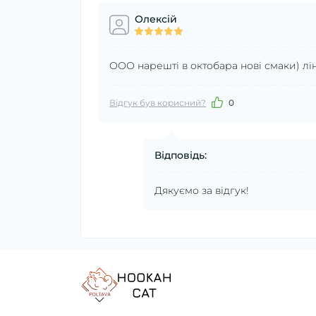
Олексій
ООО нарешті в октобара нові смаки) лі
Відгук був корисний?
0
Відповідь:
Дякуємо за відгук!