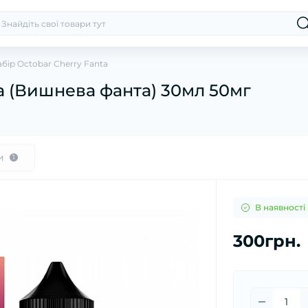
бір Octobar Cherry Fanta
ta (Вишнева фанта) 30мл 50мг
и
1
В наявності
300грн.