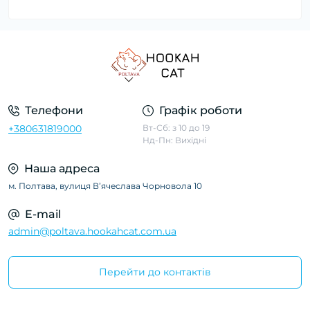
Телефони
Графік роботи
+380631819000
Вт-Сб: з 10 до 19
Нд-Пн: Вихідні
Наша адреса
м. Полтава, вулиця Вʼячеслава Чорновола 10
E-mail
admin@poltava.hookahcat.com.ua
Перейти до контактів