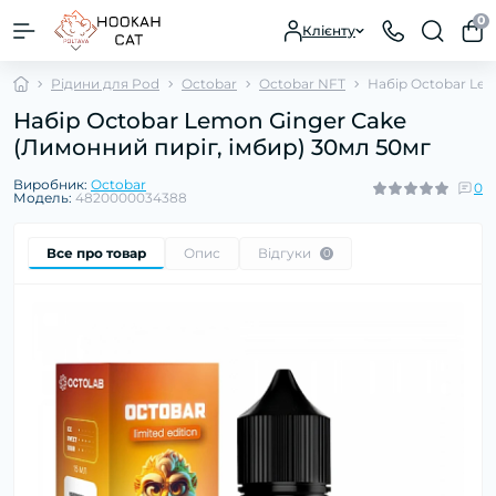
0
Клієнту
Рідини для Pod
Octobar
Octobar NFT
Набір Octobar Lem
Набір Octobar Lemon Ginger Cake
(Лимонний пиріг, імбир) 30мл 50мг
Виробник:
Octobar
0
Модель:
4820000034388
Все про товар
Опис
Відгуки
0