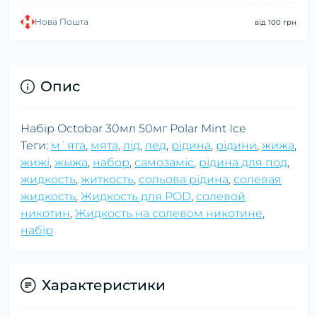
Нова Пошта
від 100 грн
Опис
Набір Octobar 30мл 50мг Polar Mint Ice
Теги:
м`ята
,
мята
,
лід
,
лед
,
рідина
,
рідини
,
жижа
,
жижі
,
жыжа
,
набор
,
самозаміс
,
рідина для под
,
жидкость
,
житкость
,
сольова рідина
,
солевая
жидкость
,
Жидкость для POD
,
солевой
никотин
,
Жидкость на солевом никотине
,
набір
Характеристики