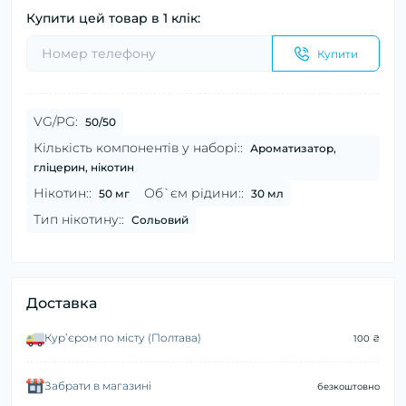
Купити цей товар в 1 клік:
Купити
VG/PG:
50/50
Кількість компонентів у наборі::
Ароматизатор,
гліцерин, нікотин
Нікотин::
Об`єм рідини::
50 мг
30 мл
Тип нікотину::
Сольовий
Доставка
Курʼєром по місту (Полтава)
100 ₴
Забрати в магазині
безкоштовно