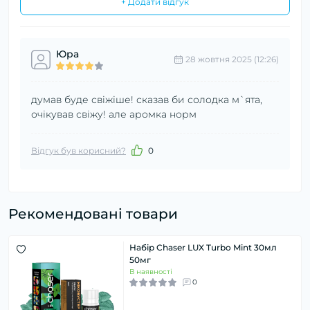
+ Додати відгук
Юра
28 жовтня 2025 (12:26)
думав буде свіжіше! сказав би солодка м`ята,
очікував свіжу! але аромка норм
Відгук був корисний?
0
Рекомендовані товари
Набір Chaser LUX Turbo Mint 30мл
50мг
В наявності
0