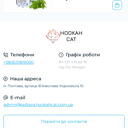
Телефони
Графік роботи
+380631819000
Вт-Сб: з 10 до 19
Нд-Пн: Вихідні
Наша адреса
м. Полтава, вулиця Вʼячеслава Чорновола 10
E-mail
admin@poltava.hookahcat.com.ua
Перейти до контактів