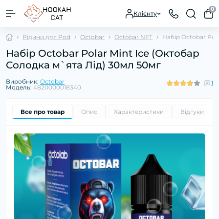
0
Клієнту
Рідини для Pod
Octobar
Octobar NFT
Набір Octobar Pola
Набір Octobar Polar Mint Ice (Октобар
Солодка м`ята Лід) 30мл 50мг
Виробник:
Octobar
1
Модель:
4820000018340
Все про товар
Опис
Характеристики
Відгуки
1