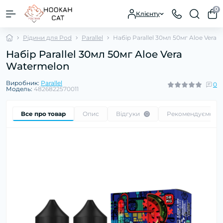
0
Клієнту
Рідини для Pod
Parallel
Набір Parallel 30мл 50мг Aloe Vera
Набір Parallel 30мл 50мг Aloe Vera
Watermelon
Виробник:
Parallel
0
Модель:
4826822570011
Все про товар
Опис
Відгуки
Рекомендуємо
0