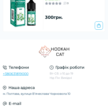
0
300грн.
Телефони
Графік роботи
+380631819000
Вт-Сб: з 10 до 19
Нд-Пн: Вихідні
Наша адреса
м. Полтава, вулиця Вʼячеслава Чорновола 10
E-mail