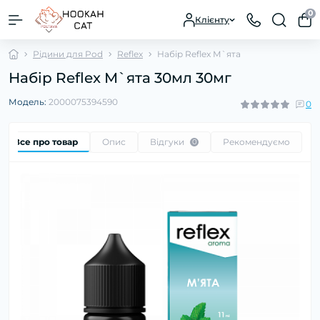
0
Клієнту
Рідини для Pod
Reflex
Набір Reflex М`ята
Набір Reflex М`ята 30мл 30мг
Модель:
2000075394590
0
Все про товар
Опис
Відгуки
Рекомендуємо
0