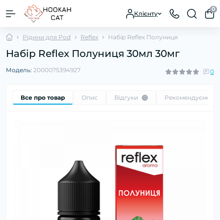
0
Клієнту
Рідини для Pod
Reflex
Набір Reflex Полуниця
Набір Reflex Полуниця 30мл 30мг
Модель:
2000075394927
0
Все про товар
Опис
Відгуки
Рекомендуємо
0